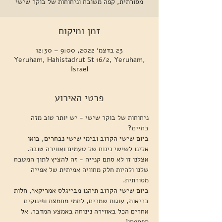
מסורתית, קפה משובח וניחוחות של בוקר שישי
זמן ומיקום
23 בדצמ׳ 2022, 9:00 – 12:30
Yeruham, Hahistadrut St 16/2, Yeruham,
Israel
פרטי האירוע
ניחוחות של בוקר שישי - יש יותר טוב מזה 
בחיים?
ביום שישי הקרוב ובימי שישי נבחרים, בואו 
אלינו לשישי נינוח של טעמים ואווירה טובה. 
אצלנו זו לא סתם קנייה - זה להציץ לתוך המטבח 
שלנו ולהיות חלק מחוויה אמיתית של אפייה 
מסורתית.
ביום שישי הקרוב תיהנו מבייגלס אמריקאי, חלות 
בריאות, עוגות שמרים, לחמי מחמצת ופינוקים 
אחרים הכל באווירה נינוחה באמצע המדבר. אל 
תפספסו!