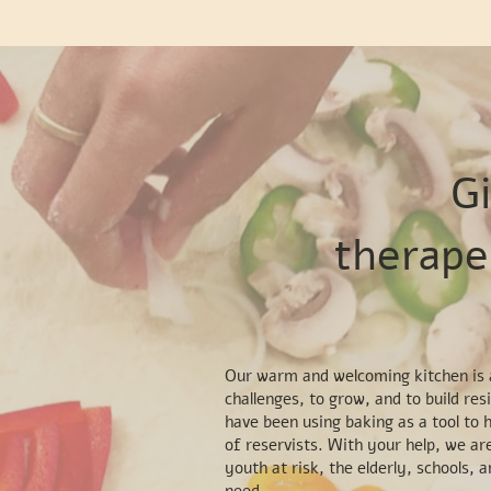
Gi
therape
Our warm and welcoming kitchen is a
challenges, to grow, and to build res
have been using baking as a tool to h
of reservists. With your help, we a
youth at risk, the elderly, schools, 