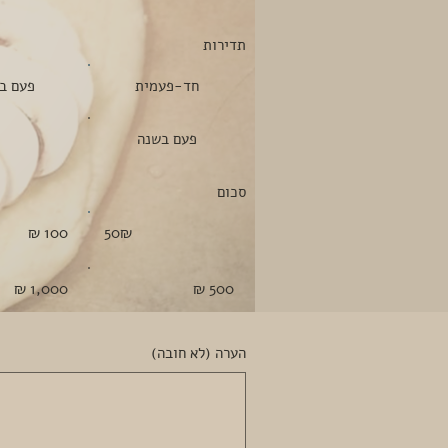
תדירות
חד-פעמית
פעם
חד-פעמית
פעם ב
בשבוע
פעם
פעם בשנה
בשנה
סכום
‏50 ‏₪
‏100 ‏₪
‏50 ‏₪
‏500 ‏₪
‏1,000 ‏₪
הערה (לא חובה)