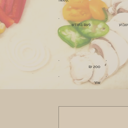
need.
פעם
שבוע
פעם בחודש
בחודש
‏200 ‏₪
אחר
אחר