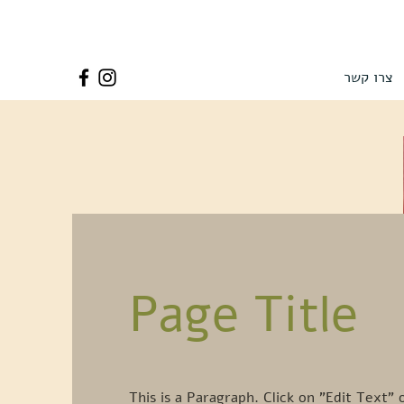
צרו קשר
Page Title
This is a Paragraph. Click on "Edit Text" 