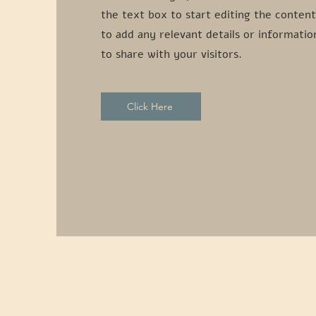
the text box to start editing the conten
to add any relevant details or informati
to share with your visitors.
Click Here